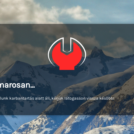
arosan...
lunk karbantartás alatt áll, kérjük látogasson vissza később!