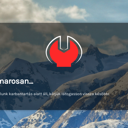
arosan...
lunk karbantartás alatt áll, kérjük látogasson vissza később!