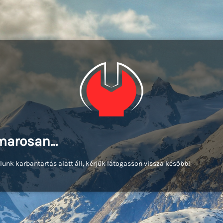
arosan...
lunk karbantartás alatt áll, kérjük látogasson vissza később!